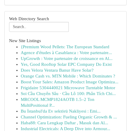
Web Directory Search
New Site Listings
{Premium Wood Pellets: The European Standard
Agence d'études à Casablanca : Votre partenaire...
UpGrowth : Votre partenaire de croissance en Al...
Yes, Good Rooftop Solar EPC Company Do Exist
Does Velora Ventara Banur Have Solar?
Orange Cash vs. MTN Mobile : Which Dominates ?
Boost Your Sales: Amazon Product Image Optimiza...
Frigidaire 5304440021 Microwave Turntable Motor
Soi Cầu Chuyên Sâu · Cầu Lô 100: Phân Tích Chi...
MRCOOL MCMP1824AOTB 1.5–2 Ton
MultiPositional P...
Bu İstanbul'da Ev sektörü Nakliyesi : Emi...
Channel Optimization: Fueling Organic Growth & ...
Haba88: Cara Lengkap Daftar , Masuk dan Al...
Industrial Electricals: A Deep Dive into Armour...