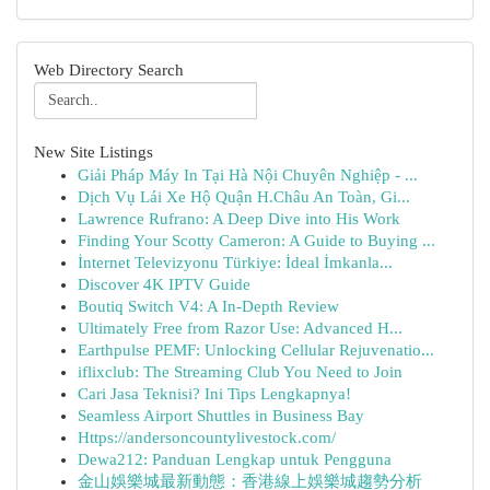
Web Directory Search
New Site Listings
Giải Pháp Máy In Tại Hà Nội Chuyên Nghiệp - ...
Dịch Vụ Lái Xe Hộ Quận H.Châu An Toàn, Gi...
Lawrence Rufrano: A Deep Dive into His Work
Finding Your Scotty Cameron: A Guide to Buying ...
İnternet Televizyonu Türkiye: İdeal İmkanla...
Discover 4K IPTV Guide
Boutiq Switch V4: A In-Depth Review
Ultimately Free from Razor Use: Advanced H...
Earthpulse PEMF: Unlocking Cellular Rejuvenatio...
iflixclub: The Streaming Club You Need to Join
Cari Jasa Teknisi? Ini Tips Lengkapnya!
Seamless Airport Shuttles in Business Bay
Https://andersoncountylivestock.com/
Dewa212: Panduan Lengkap untuk Pengguna
金山娛樂城最新動態：香港線上娛樂城趨勢分析