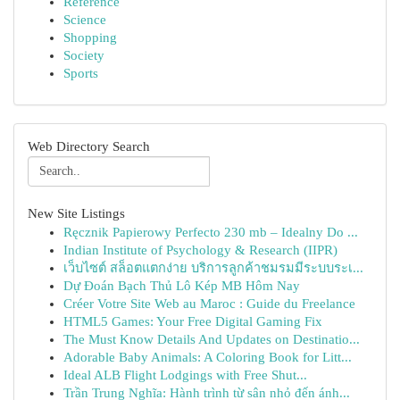
Reference
Science
Shopping
Society
Sports
Web Directory Search
New Site Listings
Ręcznik Papierowy Perfecto 230 mb – Idealny Do ...
Indian Institute of Psychology & Research (IIPR)
เว็บไซต์ สล็อตแตกง่าย บริการลูกค้าชมรมมีระบบระเ...
Dự Đoán Bạch Thủ Lô Kép MB Hôm Nay
Créer Votre Site Web au Maroc : Guide du Freelance
HTML5 Games: Your Free Digital Gaming Fix
The Must Know Details And Updates on Destinatio...
Adorable Baby Animals: A Coloring Book for Litt...
Ideal ALB Flight Lodgings with Free Shut...
Trần Trung Nghĩa: Hành trình từ sân nhỏ đến ánh...