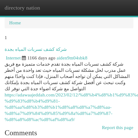
directory nation
Togg
navi
Home
1
شركة كشف تسربات المياه بجدة
Internet
1166 days ago
aiden9m04sbk8
شركة كشف تسربات المياه بجدة تقدم خدمات متميزة مع فريق
عمل مدرب لحل مشكلة تسربات المياه حيث تعد واحدة من أخطر
المشاكل التي يمكن أن تواجه أصحاب المنزل، فإذا كنت واحدًا منهم
وكنت تبحث عن أفضل شركة كشف تسربات المياه بجدة بإمكانك
التواصل مع شركة اضواء جدة التي توفر لك
https://adawaajeddah.com/2023/02/12/%d8%b4%d8%b1%d9%83%
%d9%83%d8%b4%d9%81-
%d8%aa%d8%b3%d8%b1%d8%a8%d8%a7%d8%aa-
%d8%a7%d9%84%d9%85%d9%8a%d8%a7%d9%87-
%d8%a8%d8%ac%d8%af%d8%a9/
Report this page
Comments