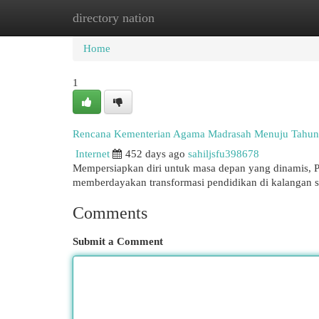
directory nation
Home
New Site Listings
Add Site
Cat
Home
1
Rencana Kementerian Agama Madrasah Menuju Tahun 
Internet
452 days ago
sahiljsfu398678
Mempersiapkan diri untuk masa depan yang dinamis,
memberdayakan transformasi pendidikan di kalangan s
Comments
Submit a Comment