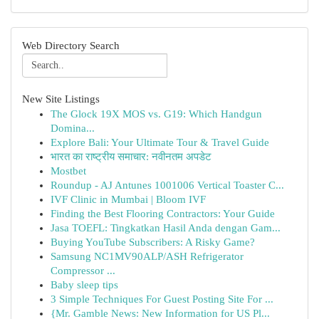
Web Directory Search
New Site Listings
The Glock 19X MOS vs. G19: Which Handgun
Domina...
Explore Bali: Your Ultimate Tour & Travel Guide
भारत का राष्ट्रीय समाचार: नवीनतम अपडेट
Mostbet
Roundup - AJ Antunes 1001006 Vertical Toaster C...
IVF Clinic in Mumbai | Bloom IVF
Finding the Best Flooring Contractors: Your Guide
Jasa TOEFL: Tingkatkan Hasil Anda dengan Gam...
Buying YouTube Subscribers: A Risky Game?
Samsung NC1MV90ALP/ASH Refrigerator
Compressor ...
Baby sleep tips
3 Simple Techniques For Guest Posting Site For ...
{Mr. Gamble News: New Information for US Pl...