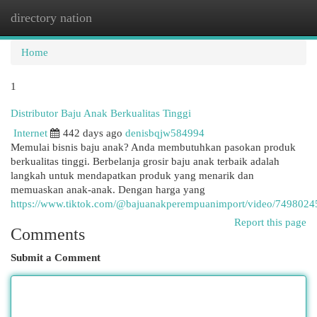
directory nation
Togg
navi
Home
1
Distributor Baju Anak Berkualitas Tinggi
Internet
442 days ago
denisbqjw584994
Memulai bisnis baju anak? Anda membutuhkan pasokan produk
berkualitas tinggi. Berbelanja grosir baju anak terbaik adalah
langkah untuk mendapatkan produk yang menarik dan
memuaskan anak-anak. Dengan harga yang
https://www.tiktok.com/@bajuanakperempuanimport/video/749802
Report this page
Comments
Submit a Comment