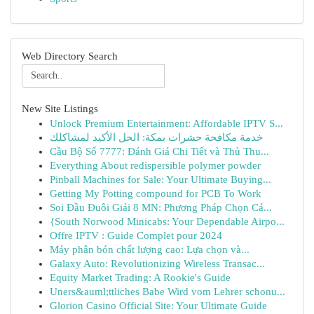
Web Directory Search
New Site Listings
Unlock Premium Entertainment: Affordable IPTV S...
خدمة مكافحة حشرات بمكة: الحل الأكيد لمشاكلك
Cầu Bộ Số 7777: Đánh Giá Chi Tiết và Thủ Thu...
Everything About redispersible polymer powder
Pinball Machines for Sale: Your Ultimate Buying...
Getting My Potting compound for PCB To Work
Soi Đầu Đuôi Giải 8 MN: Phương Pháp Chọn Cá...
{South Norwood Minicabs: Your Dependable Airpo...
Offre IPTV : Guide Complet pour 2024
Máy phân bón chất lượng cao: Lựa chọn và...
Galaxy Auto: Revolutionizing Wireless Transac...
Equity Market Trading: A Rookie's Guide
Uners&auml;ttliches Babe Wird vom Lehrer schonu...
Glorion Casino Official Site: Your Ultimate Guide