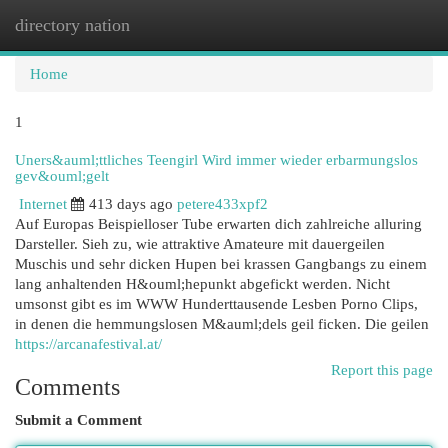
directory nation
Togg
navi
Home
1
Uners&auml;ttliches Teengirl Wird immer wieder erbarmungslos
gev&ouml;gelt
Internet
413 days ago
petere433xpf2
Auf Europas Beispielloser Tube erwarten dich zahlreiche alluring
Darsteller. Sieh zu, wie attraktive Amateure mit dauergeilen
Muschis und sehr dicken Hupen bei krassen Gangbangs zu einem
lang anhaltenden H&ouml;hepunkt abgefickt werden. Nicht
umsonst gibt es im WWW Hunderttausende Lesben Porno Clips,
in denen die hemmungslosen M&auml;dels geil ficken. Die geilen
https://arcanafestival.at/
Report this page
Comments
Submit a Comment