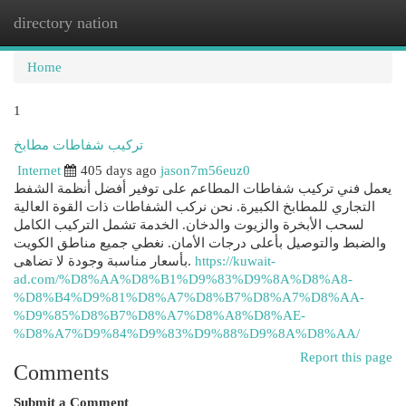
directory nation
Togg
navi
Home
1
تركيب شفاطات مطابخ
Internet
405 days ago
jason7m56euz0
يعمل فني تركيب شفاطات المطاعم على توفير أفضل أنظمة الشفط
التجاري للمطابخ الكبيرة. نحن نركب الشفاطات ذات القوة العالية
لسحب الأبخرة والزيوت والدخان. الخدمة تشمل التركيب الكامل
والضبط والتوصيل بأعلى درجات الأمان. نغطي جميع مناطق الكويت
بأسعار مناسبة وجودة لا تضاهى.
https://kuwait-
ad.com/%D8%AA%D8%B1%D9%83%D9%8A%D8%A8-
%D8%B4%D9%81%D8%A7%D8%B7%D8%A7%D8%AA-
%D9%85%D8%B7%D8%A7%D8%A8%D8%AE-
%D8%A7%D9%84%D9%83%D9%88%D9%8A%D8%AA/
Report this page
Comments
Submit a Comment