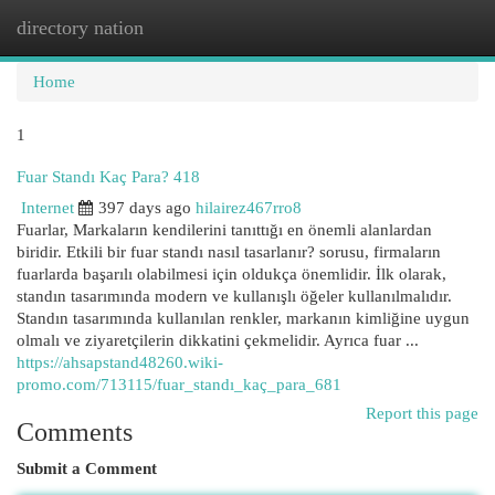
directory nation
Togg
navi
Home
1
Fuar Standı Kaç Para? 418
Internet
397 days ago
hilairez467rro8
Fuarlar, Markaların kendilerini tanıttığı en önemli alanlardan
biridir. Etkili bir fuar standı nasıl tasarlanır? sorusu, firmaların
fuarlarda başarılı olabilmesi için oldukça önemlidir. İlk olarak,
standın tasarımında modern ve kullanışlı öğeler kullanılmalıdır.
Standın tasarımında kullanılan renkler, markanın kimliğine uygun
olmalı ve ziyaretçilerin dikkatini çekmelidir. Ayrıca fuar ...
https://ahsapstand48260.wiki-
promo.com/713115/fuar_standı_kaç_para_681
Report this page
Comments
Submit a Comment