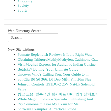
Shopping
Society
Sports
Web Directory Search
New Site Listings
Petmate Replendish Review: Is It the Right Wate...
Obtaining TriﬂuoroMethlyMethyleneCathinone Cr...
Visit Moghul Express for Authentic Indian Cuisine
Betricks7 Betting: Your Ultimate Guide
Uncover Who's Calling You: Your Guide to ...
Soi Cầu Bộ Số 366: Lô Đẹp Miễn Phí Hôm Nay
Johnson Controls H91DG-2 25V Nat/LP Solenoid
Valve
링크 모음: 필수적인 웹사이트 URL 쉽게 살펴보기
White Magic Studios – Specialist Publishing And...
Pay Someone to Take My Exam for Me
Software Examples: A Practical Guide