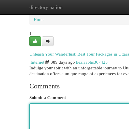
directory nation
Home
New Site Listings
Add Site
Cat
Home
1
Unleash Your Wanderlust: Best Tour Packages in Utta
Internet
389 days ago
keziaabhs367425
Indulge your spirit with an unforgettable journey to Ut
destination offers a unique range of experiences for ev
Comments
Submit a Comment