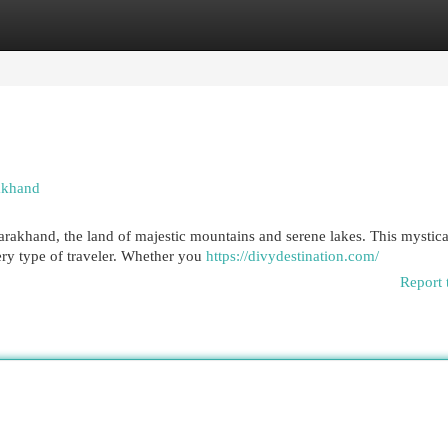
egories
Register
Login
rakhand
tarakhand, the land of majestic mountains and serene lakes. This mystica
ery type of traveler. Whether you
https://divydestination.com/
Report 