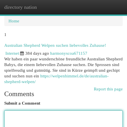
directory nation
Togg
navi
Home
1
Australian Shepherd Welpen suchen liebevolles Zuhause!
Internet
384 days ago
harmonyscoa671157
Wir haben ein paar wunderschöne freundliche Australian Shepherd
Babys, die einem liebevollen Zuhause suchen. Die Sprossen sind
spielfreudig und gutmütig. Sie sind in Kürze geimpft und gechipt
und suchen nun ein
https://welpenhimmel.de/de/australian-
shepherd-welpen/
Report this page
Comments
Submit a Comment