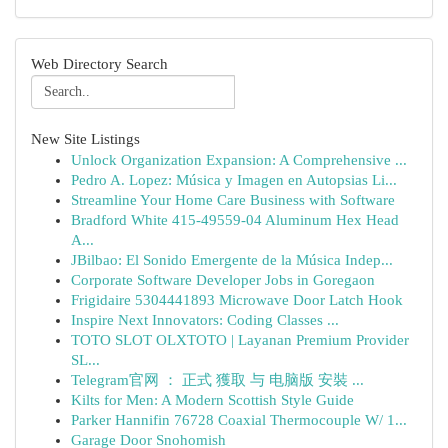
Web Directory Search
New Site Listings
Unlock Organization Expansion: A Comprehensive ...
Pedro A. Lopez: Música y Imagen en Autopsias Li...
Streamline Your Home Care Business with Software
Bradford White 415-49559-04 Aluminum Hex Head
A...
JBilbao: El Sonido Emergente de la Música Indep...
Corporate Software Developer Jobs in Goregaon
Frigidaire 5304441893 Microwave Door Latch Hook
Inspire Next Innovators: Coding Classes ...
TOTO SLOT OLXTOTO | Layanan Premium Provider
SL...
Telegram官网 ： 正式 獲取 与 电脑版 安裝 ...
Kilts for Men: A Modern Scottish Style Guide
Parker Hannifin 76728 Coaxial Thermocouple W/ 1...
Garage Door Snohomish