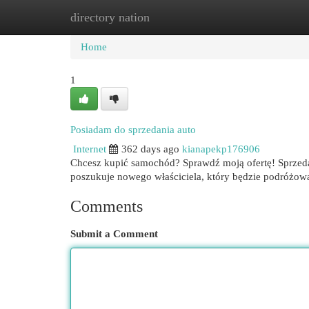
directory nation
Home
New Site Listings
Add Site
Cat
Home
1
Posiadam do sprzedania auto
Internet
362 days ago
kianapekp176906
Chcesz kupić samochód? Sprawdź moją ofertę! Sprzeda
poszukuje nowego właściciela, który będzie podróżowa
Comments
Submit a Comment