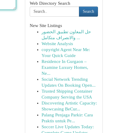
Web Directory Search
Search
New Site Listings
حل المعاون تطبيق الحضور
والانصراف متكامل ...
Website Analysis
copyright Agent Near Me:
Your Quick Guide
Residence In Gurgaon –
Examine Luxury Homes,
Ne...
Social Network Trending
Updates On Booking Open...
Trusted Shipping Container
Company Serving the USA
Discovering Artistic Capacity:
Showcasing BeCur...
Palang Penjaga Parkir: Cara
Praktis untuk Pe...
Soccer Live Updates Today:
Complete Game Updates