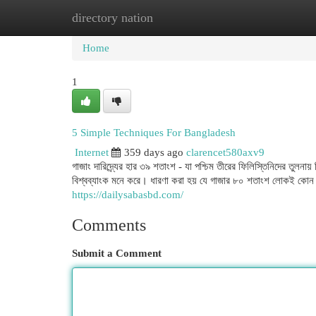
directory nation
Home
New Site Listings
Add Site
Cat
Home
1
5 Simple Techniques For Bangladesh
Internet
359 days ago
clarencet580axv9
গাজাং দারিদ্র্যের হার ৩৯ শতাংশ - যা পশ্চিম তীরের ফিলিস্তিনিদের তুল
বিশ্বব্যাংক মনে করে। ধারণা করা হয় যে গাজার ৮০ শতাংশ লোকই কোন না
https://dailysabasbd.com/
Comments
Submit a Comment