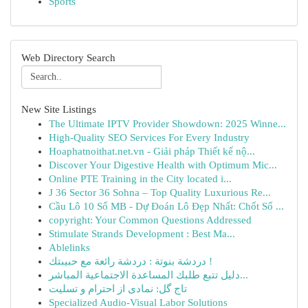
Sports
Web Directory Search
New Site Listings
The Ultimate IPTV Provider Showdown: 2025 Winne...
High-Quality SEO Services For Every Industry
Hoaphatnoithat.net.vn - Giải pháp Thiết kế nộ...
Discover Your Digestive Health with Optimum Mic...
Online PTE Training in the City located i...
J 36 Sector 36 Sohna – Top Quality Luxurious Re...
Cầu Lô 10 Số MB - Dự Đoán Lô Đẹp Nhất: Chốt Số ...
copyright: Your Common Questions Addressed
Stimulate Strands Development : Best Ma...
Ablelinks
دردشة بنوتة : دردشة رائعة مع حبيبتك !
دليل تتبع طلبك المساعدة الاجتماعية المباشر...
تاج گل: نمادی از احترام و تسلیت
Specialized Audio-Visual Labor Solutions