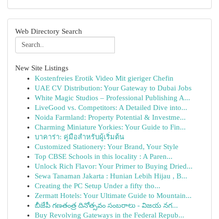
Web Directory Search
New Site Listings
Kostenfreies Erotik Video Mit gieriger Chefin
UAE CV Distribution: Your Gateway to Dubai Jobs
White Magic Studios – Professional Publishing A...
LiveGood vs. Competitors: A Detailed Dive into...
Noida Farmland: Property Potential & Investme...
Charming Miniature Yorkies: Your Guide to Fin...
บาคาร่า: คู่มือสำหรับผู้เริ่มต้น
Customized Stationery: Your Brand, Your Style
Top CBSE Schools in this locality : A Paren...
Unlock Rich Flavor: Your Primer to Buying Dried...
Sewa Tanaman Jakarta : Hunian Lebih Hijau , B...
Creating the PC Setup Under a fifty tho...
Zermatt Hotels: Your Ultimate Guide to Mountain...
బీజేపీ గణతంత్ర దినోత్సవం సంబరాలు - విజయ నగ...
Buy Revolving Gateways in the Federal Repub...