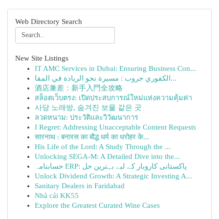
Web Directory Search
New Site Listings
IT AMC Services in Dubai: Ensuring Business Con...
الكفوري جروب : مسيرة نحو الريادة في المقا...
酒店兼差：新手入門全攻略
สล็อตเว็บตรง: เปิดประสบการณ์ใหม่แห่งความคุ้มค่า
사당 노래방, 숨겨진 보물 같은 곳
ลวดหนาม: ประวัติและวิวัฒนาการ
I Regret: Addressing Unacceptable Content Requests
सारनाथ : बनारस का बौद्ध धर्म का धरोहर के...
His Life of the Lord: A Study Through the ...
Unlocking SEGA-M: A Detailed Dive into the...
حسابنامہ ERP: پاکستانی کاروبار کے لیے بہترین حل
Unlock Dividend Growth: A Strategic Investing A...
Sanitary Dealers in Faridabad
Nhà cái KK55
Explore the Greatest Curated Wine Cases