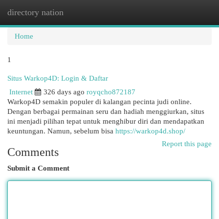
directory nation
Togg
navi
Home
1
Situs Warkop4D: Login & Daftar
Internet
326 days ago
royqcho872187
Warkop4D semakin populer di kalangan pecinta judi online.
Dengan berbagai permainan seru dan hadiah menggiurkan, situs
ini menjadi pilihan tepat untuk menghibur diri dan mendapatkan
keuntungan. Namun, sebelum bisa
https://warkop4d.shop/
Report this page
Comments
Submit a Comment