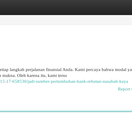
egories
Register
Login
iap langkah perjalanan finansial Anda. Kami percaya bahwa modal ya
h makna. Oleh karena itu, kami terus
15-17-658530/jadi-sumber-pertumbuhan-bank-rebutan-nasabah-kaya
Report 