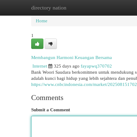
directory nation
Home
New Site Listings
Add Site
Cat
Home
1
Membangun Harmoni Keuangan Bersama
Internet
325 days ago
fayapwq370702
Bank Woori Saudara berkomitmen untuk mendukung set
adalah kunci bagi hidup yang lebih sejahtera dan penu
https://www.cnbcindonesia.com/market/202508151702
Comments
Submit a Comment