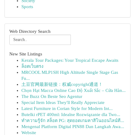
Society
Sports
Web Directory Search
New Site Listings
Kerala Tour Packages: Your Tropical Escape Awaits
ล็อตเว็บตรง
MRCOOL MLP1SH High Altitude Single Stage Gas
Fu...
土豆官网最新链接：权威copyright通道！
Chọn Hạt Macca Online Cao Độ Xuất Sắc – Cửa Hàn...
The Buzz On Beste Seo Agentur
Special Item Ideas They'll Really Appreciate
Latest Furniture in Corian Style for Modern Int...
Butelki rPET 400ml: Idealne Rozwiązanie dla Two...
ทำความรู้จัก สล็อต PG: สุดยอดเกมคาสิโนออนไลน์ที...
Mengenal Platform Digital PIN88 Dan Langkah Awa...
Website