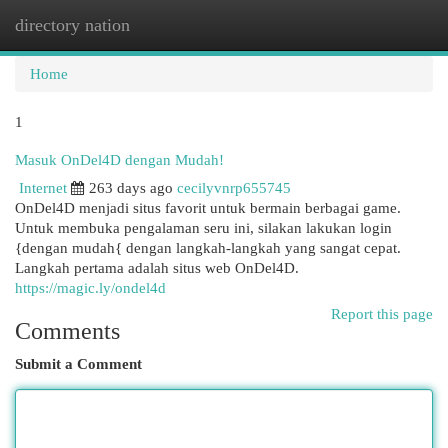
directory nation
Togg
navi
Home
1
Masuk OnDel4D dengan Mudah!
Internet
263 days ago
cecilyvnrp655745
OnDel4D menjadi situs favorit untuk bermain berbagai game.
Untuk membuka pengalaman seru ini, silakan lakukan login
{dengan mudah{ dengan langkah-langkah yang sangat cepat.
Langkah pertama adalah situs web OnDel4D.
https://magic.ly/ondel4d
Report this page
Comments
Submit a Comment