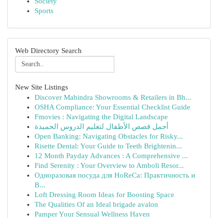
Society
Sports
Web Directory Search
New Site Listings
Discover Mahindra Showrooms & Retailers in Bh...
OSHA Compliance: Your Essential Checklist Guide
Fmovies : Navigating the Digital Landscape
أجمل قصص الأطفال لتعليم الدروس الحميدة
Open Banking: Navigating Obstacles for Risky...
Risette Dental: Your Guide to Teeth Brightenin...
12 Month Payday Advances : A Comprehensive ...
Find Serenity : Your Overview to Amboli Resor...
Одноразовая посуда для HoReCa: Практичность и
В...
Loft Dressing Room Ideas for Boosting Space
The Qualities Of an Ideal brigade avalon
Pamper Your Sensual Wellness Haven