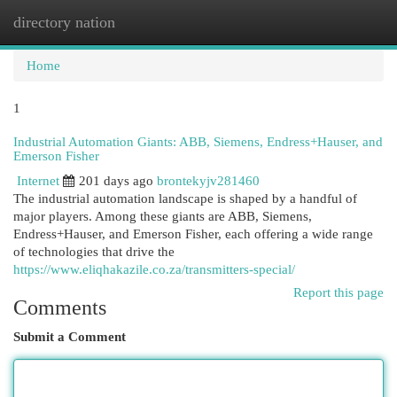
directory nation
Togg
navi
Home
1
Industrial Automation Giants: ABB, Siemens, Endress+Hauser, and
Emerson Fisher
Internet
201 days ago
brontekyjv281460
The industrial automation landscape is shaped by a handful of
major players. Among these giants are ABB, Siemens,
Endress+Hauser, and Emerson Fisher, each offering a wide range
of technologies that drive the
https://www.eliqhakazile.co.za/transmitters-special/
Report this page
Comments
Submit a Comment