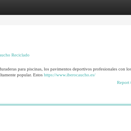
egories
Register
Login
Caucho Reciclado
duraderas para piscinas, los pavimentos deportivos profesionales con lo
altamente popular. Estos
https://www.iberocaucho.es/
Report 