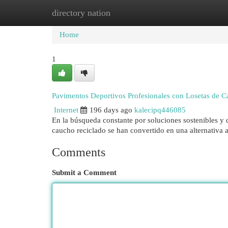
directory nation
Home
New Site Listings
Add Site
Cat
Home
1
Pavimentos Deportivos Profesionales con Losetas de 
Internet
196 days ago
kalecipq446085
En la búsqueda constante por soluciones sostenibles y 
caucho reciclado se han convertido en una alternativa 
Comments
Submit a Comment