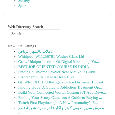
Society
Sports
Web Directory Search
New Site Listings
عاملات بالشهر الرياض
Whirlpool W11256781 Washer Glass Lid
Grow Udaipur Institute Of Digital Marketing: Yo...
BEST JOB ORIENTED COURSE IN INDIA
Finding a Divorce Lawyer Near Me: Your Guide
Erzotabart GEN3014: A Deep Dive
GE WR30X10100 Refrigerator Ice Dispenser Bucket
Finding Hope: A Guide to Addiction Treatment Op...
Build Your Connected World: Custom IoT App Deve...
Finding Your Scotty Cameron: A Guide to Buying ...
Twitch First Playthrough: A New Personality's E...
مفرش سرير صيفي كوثر جاكار فاخر مفرد ونص 4 قطع
–...