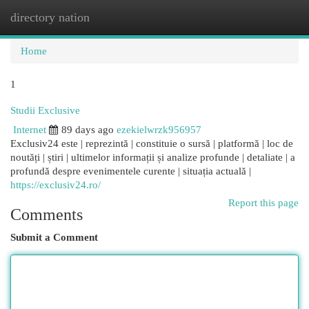
directory nation
Togg
navi
Home
1
Studii Exclusive
Internet
89 days ago
ezekielwrzk956957
Exclusiv24 este | reprezintă | constituie o sursă | platformă | loc de
noutăți | știri | ultimelor informații și analize profunde | detaliate | a
profundă despre evenimentele curente | situația actuală |
https://exclusiv24.ro/
Report this page
Comments
Submit a Comment