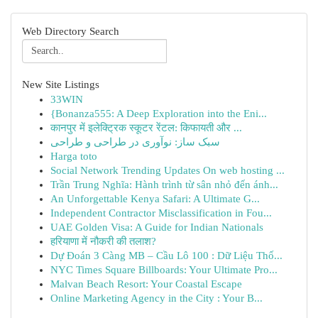
Web Directory Search
New Site Listings
33WIN
{Bonanza555: A Deep Exploration into the Eni...
कानपुर में इलेक्ट्रिक स्कूटर रेंटल: किफायती और ...
سبک ساز: نوآوری در طراحی و طراحی
Harga toto
Social Network Trending Updates On web hosting ...
Trần Trung Nghĩa: Hành trình từ sân nhỏ đến ánh...
An Unforgettable Kenya Safari: A Ultimate G...
Independent Contractor Misclassification in Fou...
UAE Golden Visa: A Guide for Indian Nationals
हरियाणा में नौकरी की तलाश?
Dự Đoán 3 Càng MB – Cầu Lô 100 : Dữ Liệu Thố...
NYC Times Square Billboards: Your Ultimate Pro...
Malvan Beach Resort: Your Coastal Escape
Online Marketing Agency in the City : Your B...