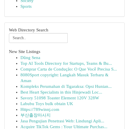
Society
Sports
Web Directory Search
New Site Listings
Dũng Sena
Top AI Tools Directory for Startups, Teams & Bu...
Comprar Carta de Condução: O Que Você Precisa S...
8080Sport copyright: Langkah Masuk Terbaru &
Aman
Kompleks Perumahan di Tigaraksa: Opsi Hunian...
Best Heart Specialists in this Hinjewadi Loc...
Savory 51098 Toaster Element 120V 328W
Labubu Toys bulk obtain UK
Https://789winnj.com
부산출장마사지
Jasa Pengujian Penetrasi Web: Lindungi Apli...
Acquire TikTok Gems : Your Ultimate Purchas...