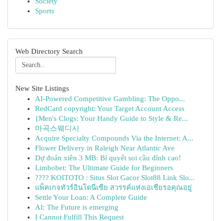
Society
Sports
Web Directory Search
New Site Listings
AI-Powered Competitive Gambling: The Oppo...
RedCard copyright: Your Target Account Access
{Men's Clogs: Your Handy Guide to Style & Re...
마곡스웨디시
Acquire Specialty Compounds Via the Internet: A...
Flower Delivery in Raleigh Near Atlantic Ave
Dự đoán xiên 3 MB: Bí quyết soi cầu đỉnh cao!
Limbobet: The Ultimate Guide for Beginners
???? KOITOTO : Situs Slot Gacor Slot88 Link Slo...
แพ็คเกจทัวร์อินโดนีเซีย สวรรค์แห่งเอเชียรอคุณอยู่
Settle Your Loan: A Complete Guide
AI: The Future is emerging
I Cannot Fulfill This Request