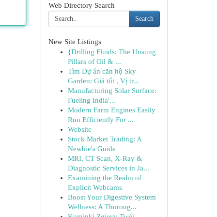
Web Directory Search
Search
New Site Listings
{Drilling Fluids: The Unsung
Pillars of Oil & ...
Tìm Dự án căn hộ Sky
Garden: Giá tốt , Vị tr...
Manufacturing Solar Surface:
Fueling India'...
Modern Farm Engines Easily
Run Efficiently For ...
Website
Stock Market Trading: A
Newbie's Guide
MRI, CT Scan, X-Ray &
Diagnostic Services in Ja...
Examining the Realm of
Explicit Webcams
Boost Your Digestive System
Wellness: A Thoroug...
Kominki Zgierz: Twój