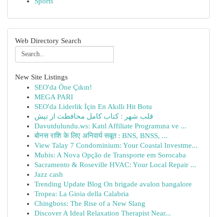
Sports
Web Directory Search
New Site Listings
SEO'da Öne Çıkın!
MEGA PARI
SEO'da Liderlik İçin En Akıllı Hit Botu
قلب شهر : کتاب کامل محافظت از تپش
Davutdulundu.ws: Katıl Affiliate Programına ve ...
बोनस राशि के लिए अनिवार्य सबूत : BNS, BNSS, ...
View Talay 7 Condominium: Your Coastal Investme...
Mubis: A Nova Opção de Transporte em Sorocaba
Sacramento & Roseville HVAC: Your Local Repair ...
Jazz cash
Trending Update Blog On brigade avalon bangalore
Tropea: La Gioia della Calabria
Chingboss: The Rise of a New Slang
Discover A Ideal Relaxation Therapist Near...