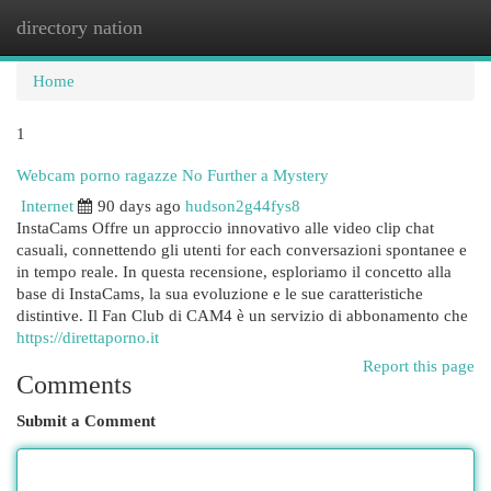
directory nation
Togg
navi
Home
1
Webcam porno ragazze No Further a Mystery
Internet
90 days ago
hudson2g44fys8
InstaCams Offre un approccio innovativo alle video clip chat
casuali, connettendo gli utenti for each conversazioni spontanee e
in tempo reale. In questa recensione, esploriamo il concetto alla
base di InstaCams, la sua evoluzione e le sue caratteristiche
distintive. Il Fan Club di CAM4 è un servizio di abbonamento che
https://direttaporno.it
Report this page
Comments
Submit a Comment