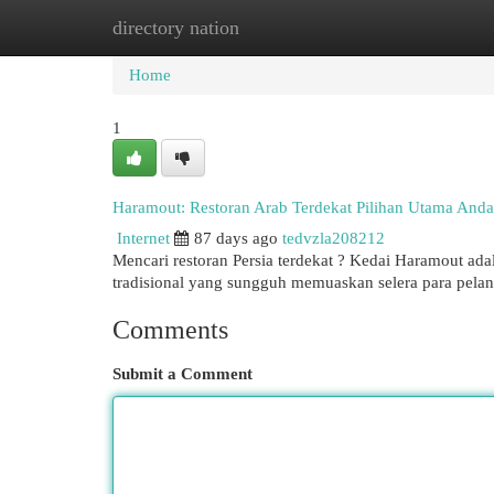
directory nation
Home
New Site Listings
Add Site
Cat
Home
1
Haramout: Restoran Arab Terdekat Pilihan Utama Anda
Internet
87 days ago
tedvzla208212
Mencari restoran Persia terdekat ? Kedai Haramout ad
tradisional yang sungguh memuaskan selera para pela
Comments
Submit a Comment