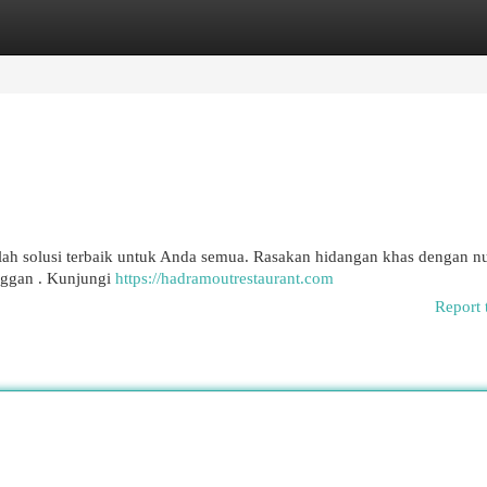
egories
Register
Login
alah solusi terbaik untuk Anda semua. Rasakan hidangan khas dengan n
nggan . Kunjungi
https://hadramoutrestaurant.com
Report 