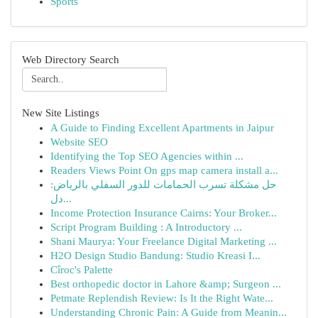
Sports
Web Directory Search
New Site Listings
A Guide to Finding Excellent Apartments in Jaipur
Website SEO
Identifying the Top SEO Agencies within ...
Readers Views Point On gps map camera install a...
حل مشكلة تسرب الحمامات للدور السفلي بالرياض:
دل...
Income Protection Insurance Cairns: Your Broker...
Script Program Building : A Introductory ...
Shani Maurya: Your Freelance Digital Marketing ...
H2O Design Studio Bandung: Studio Kreasi I...
Cîroc's Palette
Best orthopedic doctor in Lahore &amp; Surgeon ...
Petmate Replendish Review: Is It the Right Wate...
Understanding Chronic Pain: A Guide from Meanin...