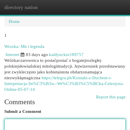
directory nation
Togg
navi
Home
1
Wrozka: Mit i legenda
Internet
83 days ago
kaitlyncknr189757
Wróżkaczarownica to postaćpostać z bogatejrozległej
polskiejsłowiańskiej mitologiitradycji. Jejwizerunek przedstawiany
jest zwykleczęsto jako kobietaistota obdarzonamająca
niezwykłąmagiczna
https://telegra.ph/Kontakt-z-Duchem-i-
Interpretacja-Sn%C3%B3w--Wr%C3%B3%C5%BCka-Celestyna-
Online-05-07-14
Report this page
Comments
Submit a Comment