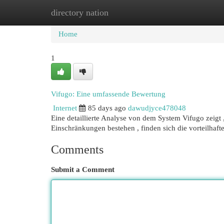
directory nation
Home
New Site Listings
Add Site
Cat
Home
1
Vifugo: Eine umfassende Bewertung
Internet
85 days ago
dawudjyce478048
Eine detaillierte Analyse von dem System Vifugo zeigt ,
Einschränkungen bestehen , finden sich die vorteilhaf
Comments
Submit a Comment