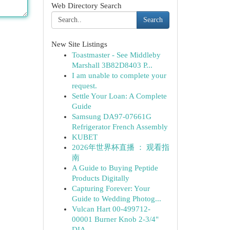
Web Directory Search
Search
New Site Listings
Toastmaster - See Middleby
Marshall 3B82D8403 P...
I am unable to complete your
request.
Settle Your Loan: A Complete
Guide
Samsung DA97-07661G
Refrigerator French Assembly
KUBET
2026年世界杯直播 ： 观看指
南
A Guide to Buying Peptide
Products Digitally
Capturing Forever: Your
Guide to Wedding Photog...
Vulcan Hart 00-499712-
00001 Burner Knob 2-3/4"
DIA