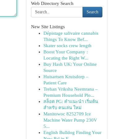
Web Directory Search
Search
New Site Listings
Dépistage salivaire cannabis
Things To Know Bef...
Skater socks crew length
Boost Your Company :
Locating the Right W...
Buy Hash UK: Your Online
Source
Huisartsen Kruisdorp –
Patient Care
Trehan Vriksha Neemrana –
Premium Household Plo...
สล็อต PG: คำแนะนำ เริ่มต้น
สำหรับ คนเล่น ใหม่
Manitowoc 8252709 Ice
Machine Water Pump 230V
5...
English Bulldog Finding Your
New Pal in F...