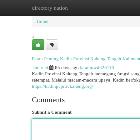
directory nation
Home
New Site Listings
Add Site
Cat
Home
1
Peran Penting Kadin Provinsi Kalteng Tengah Kalim
Internet
85 days ago
laranmwd326118
Kadin Provinsi Kalteng Tengah memegang fungsi sa
setempat. Melalui macam-macam upaya, Kadin berfok
https://kadinpcprovkalteng.org/
Comments
Submit a Comment