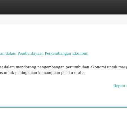
egories
Register
Login
antan dalam Pemberdayaan Perkembangan Ekonomi
ngat dalam mendorong pengembangan pertumbuhan ekonomi untuk masy
us untuk peningkatan kemampuan pelaku usaha,
Report 