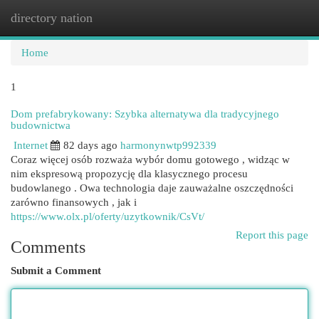
directory nation
Togg
navi
Home
1
Dom prefabrykowany: Szybka alternatywa dla tradycyjnego
budownictwa
Internet
82 days ago
harmonynwtp992339
Coraz więcej osób rozważa wybór domu gotowego , widząc w
nim ekspresową propozycję dla klasycznego procesu
budowlanego . Owa technologia daje zauważalne oszczędności
zarówno finansowych , jak i
https://www.olx.pl/oferty/uzytkownik/CsVt/
Report this page
Comments
Submit a Comment