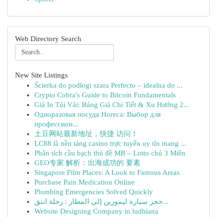
Web Directory Search
New Site Listings
Ścierka do podłogi szara Perfecto – idealna do ...
Crypto Cobra's Guide to Bitcoin Fundamentals
Giá In Túi Vải: Bảng Giá Chi Tiết & Xu Hướng 2...
Одноразовая посуда Horeca: Выбор для
профессион...
土豆网站最新地址，快捷 访问！
LC88 là nền tảng casino trực tuyến uy tín mang ...
Phân tích cầu bạch thủ đề MB – Lotto chủ 3 Miền
GEO专家 解析：出海成功的 要素
Singapore Film Places: A Look to Famous Areas
Purchase Pain Medication Online
Plumbing Emergencies Solved Quickly
حجز سيارة ليموزين إلى المطار : رحلة انتق...
Website Designing Company in ludhiana