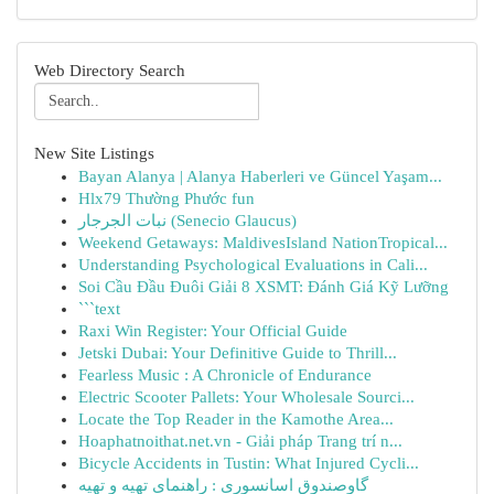
Web Directory Search
New Site Listings
Bayan Alanya | Alanya Haberleri ve Güncel Yaşam...
Hlx79 Thường Phước fun
نبات الجرجار (Senecio Glaucus)
Weekend Getaways: MaldivesIsland NationTropical...
Understanding Psychological Evaluations in Cali...
Soi Cầu Đầu Đuôi Giải 8 XSMT: Đánh Giá Kỹ Lưỡng
```text
Raxi Win Register: Your Official Guide
Jetski Dubai: Your Definitive Guide to Thrill...
Fearless Music : A Chronicle of Endurance
Electric Scooter Pallets: Your Wholesale Sourci...
Locate the Top Reader in the Kamothe Area...
Hoaphatnoithat.net.vn - Giải pháp Trang trí n...
Bicycle Accidents in Tustin: What Injured Cycli...
گاوصندوق اسانسوری : راهنمای تهیه و تهیه