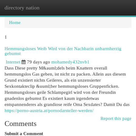
directory nation
Togg
navi
Home
1
Hemmungsloses Weib Wird von der Nachbarin unbarmherzig
gebumst
Internet
79 days ago
mohamedy432nvb1
Dass Diese pretty M&auml;dels beim Knattern overall
hemmungslos Gas geben, ist nicht zu packen. Allein aus diesem
Grund existiert nichts Geileres, als ein unzensierter
Sexkontakteclip &uuml;ber hemmungsloses Gruppenficken.
Hemmungsloses geile Schlampegirl wird von der Freundin
gnadenlos gebumst Es existiert kaum irgendetwas
entspannenderes als grandiose reife Oma Sexdates? Damit Du das
https://porno-austria.at/pornodarsteller-werden/
Report this page
Comments
Submit a Comment