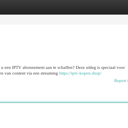
egories
Register
Login
nt u een IPTV abonnement aan te schaffen? Deze uitleg is speciaal voor
en van content via een streaming
https://iptv-kopen.shop/
Report 