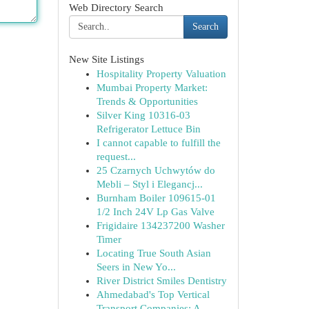
Web Directory Search
Search
New Site Listings
Hospitality Property Valuation
Mumbai Property Market:
Trends & Opportunities
Silver King 10316-03
Refrigerator Lettuce Bin
I cannot capable to fulfill the
request...
25 Czarnych Uchwytów do
Mebli – Styl i Elegancj...
Burnham Boiler 109615-01
1/2 Inch 24V Lp Gas Valve
Frigidaire 134237200 Washer
Timer
Locating True South Asian
Seers in New Yo...
River District Smiles Dentistry
Ahmedabad's Top Vertical
Transport Companies: A...