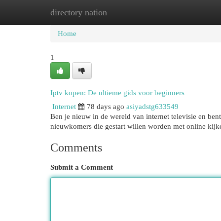
directory nation
Home
New Site Listings
Add Site
Cat
Home
1
Iptv kopen: De ultieme gids voor beginners
Internet
78 days ago
asiyadstg633549
Ben je nieuw in de wereld van internet televisie en be
nieuwkomers die gestart willen worden met online kijk
Comments
Submit a Comment