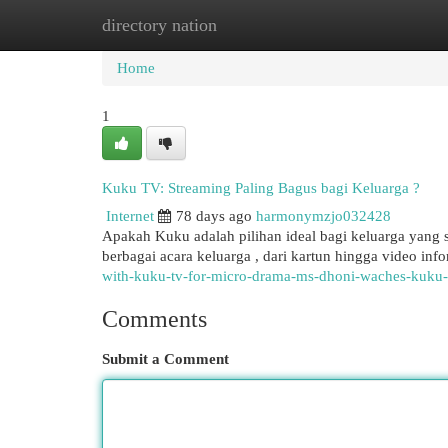
directory nation
Home
New Site Listings
Add Site
Cat
Home
1
Kuku TV: Streaming Paling Bagus bagi Keluarga ?
Internet
78 days ago
harmonymzjo032428
Apakah Kuku adalah pilihan ideal bagi keluarga yang
berbagai acara keluarga , dari kartun hingga video info
with-kuku-tv-for-micro-drama-ms-dhoni-waches-kuku-
Comments
Submit a Comment