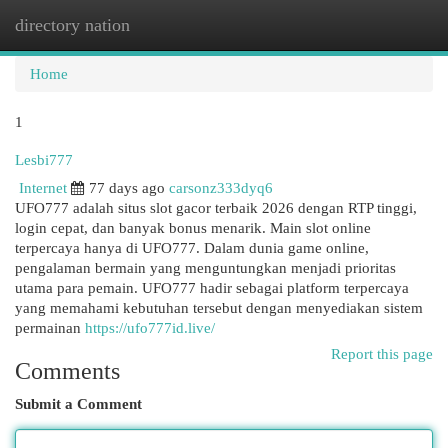
directory nation
Togg
navi
Home
1
Lesbi777
Internet
77 days ago
carsonz333dyq6
UFO777 adalah situs slot gacor terbaik 2026 dengan RTP tinggi,
login cepat, dan banyak bonus menarik. Main slot online
terpercaya hanya di UFO777. Dalam dunia game online,
pengalaman bermain yang menguntungkan menjadi prioritas
utama para pemain. UFO777 hadir sebagai platform terpercaya
yang memahami kebutuhan tersebut dengan menyediakan sistem
permainan
https://ufo777id.live/
Report this page
Comments
Submit a Comment