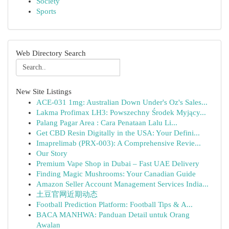
Society
Sports
Web Directory Search
New Site Listings
ACE-031 1mg: Australian Down Under's Oz's Sales...
Lakma Profimax LH3: Powszechny Środek Myjący...
Palang Pagar Area : Cara Penataan Lalu Li...
Get CBD Resin Digitally in the USA: Your Defini...
Imaprelimab (PRX-003): A Comprehensive Revie...
Our Story
Premium Vape Shop in Dubai – Fast UAE Delivery
Finding Magic Mushrooms: Your Canadian Guide
Amazon Seller Account Management Services India...
土豆官网近期动态
Football Prediction Platform: Football Tips & A...
BACA MANHWA: Panduan Detail untuk Orang
Awalan