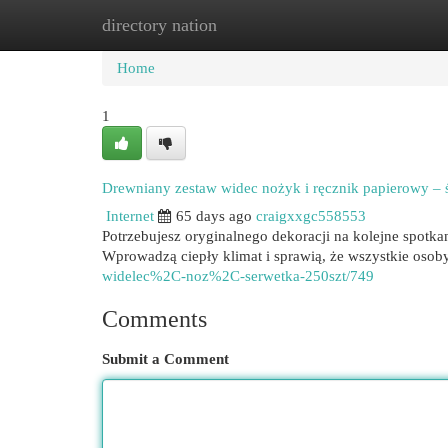
directory nation
Home
New Site Listings
Add Site
Cat
Home
1
Drewniany zestaw widec nożyk i ręcznik papierowy – 
Internet
65 days ago
craigxxgc558553
Potrzebujesz oryginalnego dekoracji na kolejne spotka
Wprowadzą ciepły klimat i sprawią, że wszystkie oso
widelec%2C-noz%2C-serwetka-250szt/749
Comments
Submit a Comment