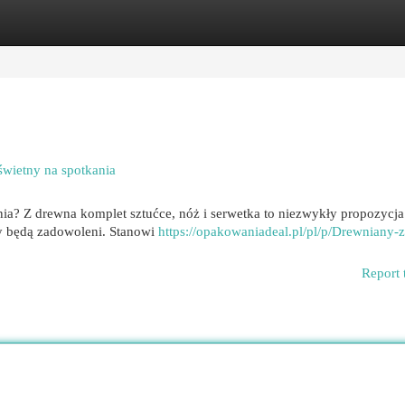
egories
Register
Login
świetny na spotkania
nia? Z drewna komplet sztućce, nóż i serwetka to niezwykły propozycja
by będą zadowoleni. Stanowi
https://opakowaniadeal.pl/pl/p/Drewniany-
Report 