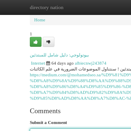
directory nation
Home
New Site Listings
Add Site
Cat
Home
1
بيوتولوجي: دليل شامل للمبتدئين
Internet
64 days ago
albiecnwj243874
دئين ! سنتناول الموضوعات الضرورية في علم الكائنات
https://medium.com/@mohamedseo.sa/%D9%81%D9
%D8%A8%D9%8A%D9%88%D8%AA%D9%88%D9
%D8%A8%D9%86%D8%A4%D9%85%D9%86-%D
%D8%A7%D9%84%D8%AD%D9%82%D9%8A%D9
%D9%85%D8%AD%D8%AA%D8%A7%D8%AC-%D8
Comments
Submit a Comment