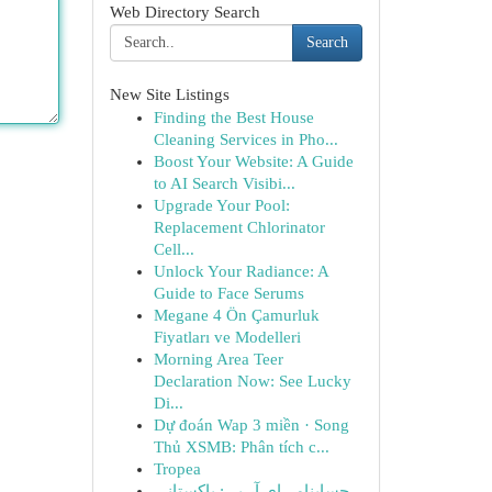
Web Directory Search
Search
New Site Listings
Finding the Best House
Cleaning Services in Pho...
Boost Your Website: A Guide
to AI Search Visibi...
Upgrade Your Pool:
Replacement Chlorinator
Cell...
Unlock Your Radiance: A
Guide to Face Serums
Megane 4 Ön Çamurluk
Fiyatları ve Modelleri
Morning Area Teer
Declaration Now: See Lucky
Di...
Dự đoán Wap 3 miền · Song
Thủ XSMB: Phân tích c...
Tropea
حسابنامہ ای آر پی: پاکستانی