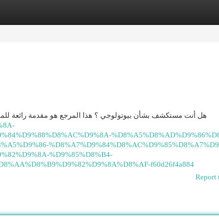
egories
Register
Login
هل أنت مستكشف بشأن بيوتولوجي ؟ هذا المرجع هو مقدمة رائعة للمبت
%8A-
%84%D9%88%D8%AC%D9%8A-%D8%A5%D8%AD%D9%86%D8
8%A5%D9%86-%D8%A7%D9%84%D8%AC%D9%85%D8%A7%D9
%82%D9%8A-%D9%85%D8%B4-
%AA%D8%B9%D9%82%D9%8A%D8%AF-f60d26f4a884
Report 