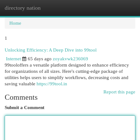
directory nation
Togg
navi
Home
1
Unlocking Efficiency: A Deep Dive into 99tool
Internet
65 days ago
zoyakvwk236069
99tooloffers a versatile platform designed to enhance efficiency
for organizations of all sizes. Here's cutting-edge package of
utilities helps users to simplify workflows, decreasing costs and
saving valuable
https://99tool.in
Report this page
Comments
Submit a Comment