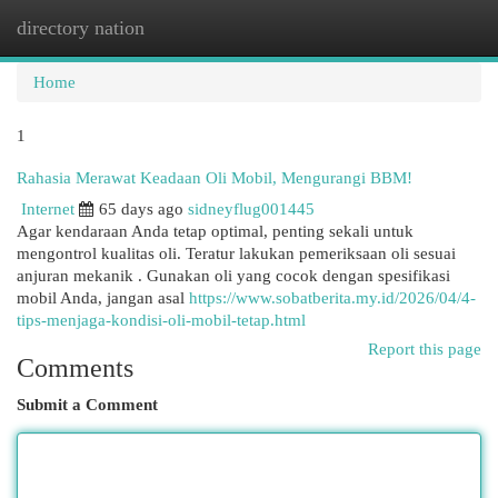
directory nation
Togg
navi
Home
1
Rahasia Merawat Keadaan Oli Mobil, Mengurangi BBM!
Internet
65 days ago
sidneyflug001445
Agar kendaraan Anda tetap optimal, penting sekali untuk
mengontrol kualitas oli. Teratur lakukan pemeriksaan oli sesuai
anjuran mekanik . Gunakan oli yang cocok dengan spesifikasi
mobil Anda, jangan asal
https://www.sobatberita.my.id/2026/04/4-
tips-menjaga-kondisi-oli-mobil-tetap.html
Report this page
Comments
Submit a Comment