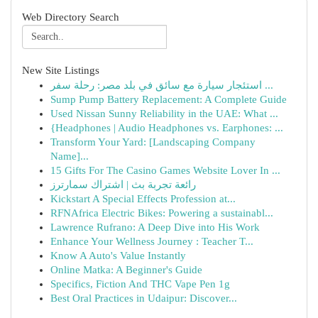
Web Directory Search
New Site Listings
استئجار سيارة مع سائق في بلد مصر: رحلة سفر ...
Sump Pump Battery Replacement: A Complete Guide
Used Nissan Sunny Reliability in the UAE: What ...
{Headphones | Audio Headphones vs. Earphones: ...
Transform Your Yard: [Landscaping Company
Name]...
15 Gifts For The Casino Games Website Lover In ...
رائعة تجربة بث | اشتراك سمارترز
Kickstart A Special Effects Profession at...
RFNAfrica Electric Bikes: Powering a sustainabl...
Lawrence Rufrano: A Deep Dive into His Work
Enhance Your Wellness Journey : Teacher T...
Know A Auto's Value Instantly
Online Matka: A Beginner's Guide
Specifics, Fiction And THC Vape Pen 1g
Best Oral Practices in Udaipur: Discover...