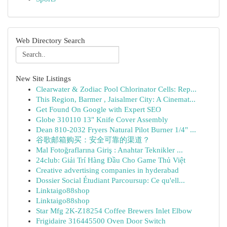
Web Directory Search
New Site Listings
Clearwater & Zodiac Pool Chlorinator Cells: Rep...
This Region, Barmer , Jaisalmer City: A Cinemat...
Get Found On Google with Expert SEO
Globe 310110 13" Knife Cover Assembly
Dean 810-2032 Fryers Natural Pilot Burner 1/4" ...
谷歌邮箱购买：安全可靠的渠道？
Mal Fotoğraflarına Giriş : Anahtar Teknikler ...
24club: Giải Trí Hàng Đầu Cho Game Thủ Việt
Creative advertising companies in hyderabad
Dossier Social Étudiant Parcoursup: Ce qu'ell...
Linktaigo88shop
Linktaigo88shop
Star Mfg 2K-Z18254 Coffee Brewers Inlet Elbow
Frigidaire 316445500 Oven Door Switch