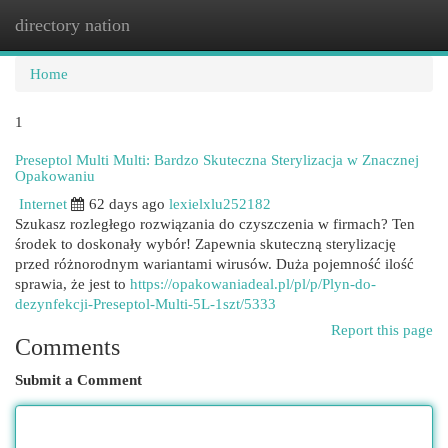
directory nation
Togg
navi
Home
1
Preseptol Multi Multi: Bardzo Skuteczna Sterylizacja w Znacznej
Opakowaniu
Internet
62 days ago
lexielxlu252182
Szukasz rozległego rozwiązania do czyszczenia w firmach? Ten
środek to doskonały wybór! Zapewnia skuteczną sterylizację
przed różnorodnym wariantami wirusów. Duża pojemność ilość
sprawia, że jest to
https://opakowaniadeal.pl/pl/p/Plyn-do-
dezynfekcji-Preseptol-Multi-5L-1szt/5333
Report this page
Comments
Submit a Comment