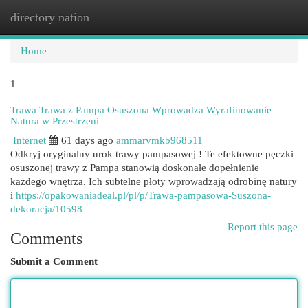
directory nation
Togg
navi
Home
1
Trawa Trawa z Pampa Osuszona Wprowadza Wyrafinowanie
Natura w Przestrzeni
Internet
61 days ago
ammarvmkb968511
Odkryj oryginalny urok trawy pampasowej ! Te efektowne pęczki
osuszonej trawy z Pampa stanowią doskonałe dopełnienie
każdego wnętrza. Ich subtelne płoty wprowadzają odrobinę natury
i
https://opakowaniadeal.pl/pl/p/Trawa-pampasowa-Suszona-
dekoracja/10598
Report this page
Comments
Submit a Comment