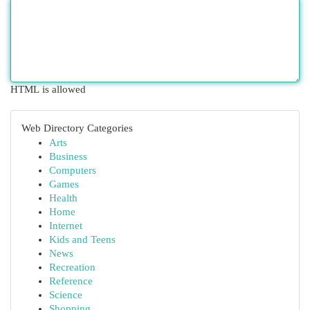
HTML is allowed
Web Directory Categories
Arts
Business
Computers
Games
Health
Home
Internet
Kids and Teens
News
Recreation
Reference
Science
Shopping