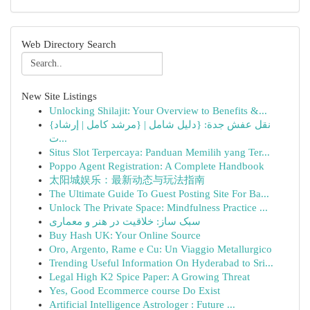
Web Directory Search
New Site Listings
Unlocking Shilajit: Your Overview to Benefits &...
{نقل عفش جدة: {دليل شامل | {مرشد كامل | إرشاد
ت...
Situs Slot Terpercaya: Panduan Memilih yang Ter...
Poppo Agent Registration: A Complete Handbook
太阳城娱乐：最新动态与玩法指南
The Ultimate Guide To Guest Posting Site For Ba...
Unlock The Private Space: Mindfulness Practice ...
سبک ساز: خلاقیت در هنر و معماری
Buy Hash UK: Your Online Source
Oro, Argento, Rame e Cu: Un Viaggio Metallurgico
Trending Useful Information On Hyderabad to Sri...
Legal High K2 Spice Paper: A Growing Threat
Yes, Good Ecommerce course Do Exist
Artificial Intelligence Astrologer : Future ...