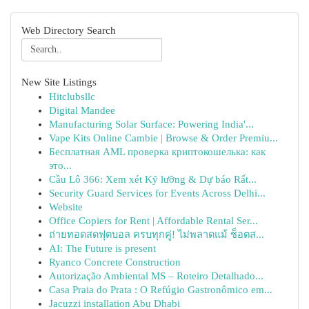
Web Directory Search
New Site Listings
Hitclubsllc
Digital Mandee
Manufacturing Solar Surface: Powering India'...
Vape Kits Online Cambie | Browse & Order Premiu...
Бесплатная AML проверка криптокошелька: как
это...
Cầu Lô 366: Xem xét Kỹ lưỡng & Dự báo Rất...
Security Guard Services for Events Across Delhi...
Website
Office Copiers for Rent | Affordable Rental Ser...
ถ่ายทอดสดฟุตบอล ครบทุกคู่! ไม่พลาดแม้ ช็อตส...
AI: The Future is present
Ryanco Concrete Construction
Autorização Ambiental MS – Roteiro Detalhado...
Casa Praia do Prata : O Refúgio Gastronômico em...
Jacuzzi installation Abu Dhabi