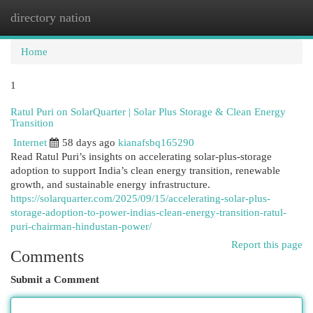
directory nation
Togg
navi
Home
1
Ratul Puri on SolarQuarter | Solar Plus Storage & Clean Energy
Transition
Internet
58 days ago
kianafsbq165290
Read Ratul Puri’s insights on accelerating solar-plus-storage
adoption to support India’s clean energy transition, renewable
growth, and sustainable energy infrastructure.
https://solarquarter.com/2025/09/15/accelerating-solar-plus-
storage-adoption-to-power-indias-clean-energy-transition-ratul-
puri-chairman-hindustan-power/
Report this page
Comments
Submit a Comment