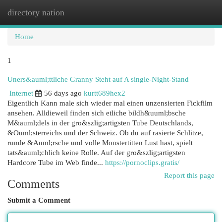
directory nation
Togg
navi
Home
1
Uners&auml;ttliche Granny Steht auf A single-Night-Stand
Internet
56 days ago
kurtt689hex2
Eigentlich Kann male sich wieder mal einen unzensierten Fickfilm
ansehen. Alldieweil finden sich etliche bildh&uuml;bsche
M&auml;dels in der gro&szlig;artigsten Tube Deutschlands,
&Ouml;sterreichs und der Schweiz. Ob du auf rasierte Schlitze,
runde &Auml;rsche und volle Monstertitten Lust hast, spielt
tats&auml;chlich keine Rolle. Auf der gro&szlig;artigsten
Hardcore Tube im Web finde...
https://pornoclips.gratis/
Report this page
Comments
Submit a Comment