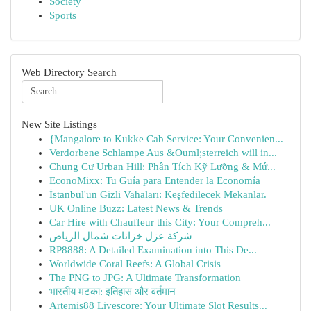
Society
Sports
Web Directory Search
New Site Listings
{Mangalore to Kukke Cab Service: Your Convenien...
Verdorbene Schlampe Aus &Ouml;sterreich will in...
Chung Cư Urban Hill: Phân Tích Kỹ Lưỡng & Mứ...
EconoMixx: Tu Guía para Entender la Economía
İstanbul'un Gizli Vahaları: Keşfedilecek Mekanlar.
UK Online Buzz: Latest News & Trends
Car Hire with Chauffeur this City: Your Compreh...
شركة عزل خزانات شمال الرياض
RP8888: A Detailed Examination into This De...
Worldwide Coral Reefs: A Global Crisis
The PNG to JPG: A Ultimate Transformation
भारतीय मटका: इतिहास और वर्तमान
Artemis88 Livescore: Your Ultimate Slot Results...